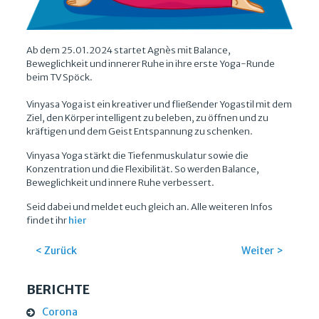
Ab dem 25.01.2024 startet Agnès mit Balance,
Beweglichkeit und innerer Ruhe in ihre erste Yoga-Runde
beim TV Spöck.
Vinyasa Yoga ist ein kreativer und fließender Yogastil mit dem
Ziel, den Körper intelligent zu beleben, zu öffnen und zu
kräftigen und dem Geist Entspannung zu schenken.
Vinyasa Yoga stärkt die Tiefenmuskulatur sowie die
Konzentration und die Flexibilität. So werden Balance,
Beweglichkeit und innere Ruhe verbessert.
Seid dabei und meldet euch gleich an. Alle weiteren Infos
findet ihr
hier
< Zurück
Weiter >
BERICHTE
Corona